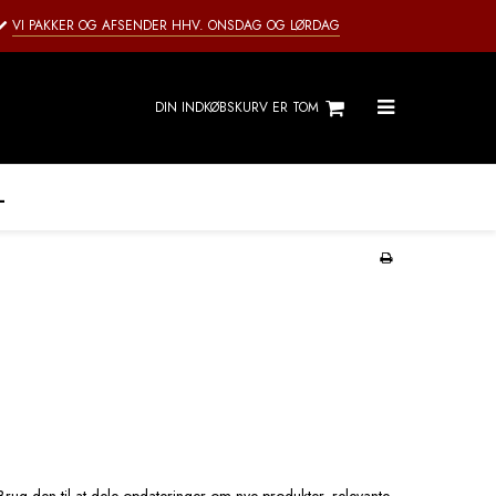
VI PAKKER OG AFSENDER HHV. ONSDAG OG LØRDAG
DIN INDKØBSKURV ER TOM
L