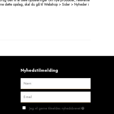
rug den til at dele opdateringer om nye produkter, relevante
rne dette opslag, skal du gå til Webshop > Sider > Nyheder i
Nyhedstilmelding
Jeg vil gerne tilmeldes nyhedsbrevet