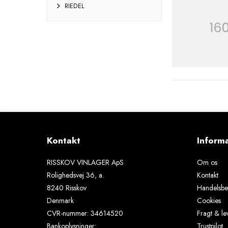
RIEDEL
Kontakt
Inform
RISSKOV VINLAGER ApS
Om os
Rolighedsvej 36, a.
Kontakt
8240 Risskov
Handelsbet
Denmark
Cookies
CVR-nummer
:
34614520
Fragt & le
Bankoplysninger
:
Trustpilot