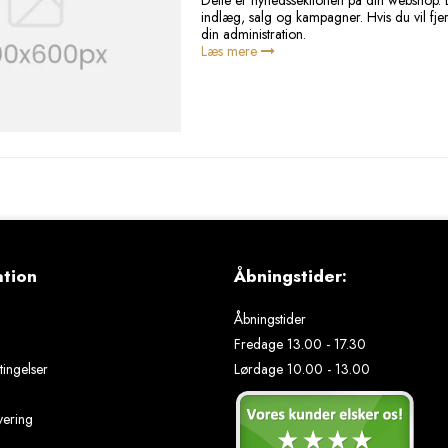
Dette er nyhedssektionen på din webshop. B
indlæg, salg og kampagner. Hvis du vil fje
din administration.
Læs mere
ation
Åbningstider:
Åbningstider
Fredage 13.00 - 17.30
ingelser
Lørdage 10.00 - 13.00
vering