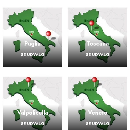
Puglia
Toscana
SE UDVALG
SE UDVALG
Valpolicella
Veneto
SE UDVALG
SE UDVALG