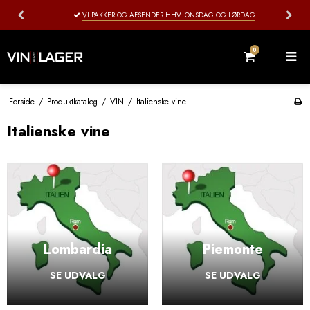
VI PAKKER OG AFSENDER HHV. ONSDAG OG LØRDAG
0
Forside
/
Produktkatalog
/
VIN
/
Italienske vine
Italienske vine
Lombardia
Piemonte
SE UDVALG
SE UDVALG