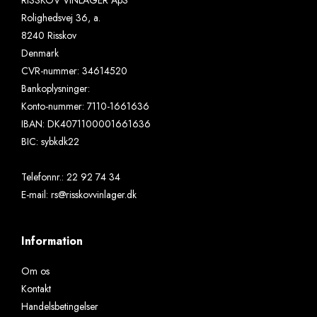
Rolighedsvej 36, a.
8240 Risskov
Denmark
CVR-nummer
:
34614520
Bankoplysninger
:
Konto-nummer: 7110-1661636
IBAN: DK4071100001661636
BIC: sybkdk22
Telefonnr.
:
22 92 74 34
E-mail
:
rs@risskovvinlager.dk
Information
Om os
Kontakt
Handelsbetingelser