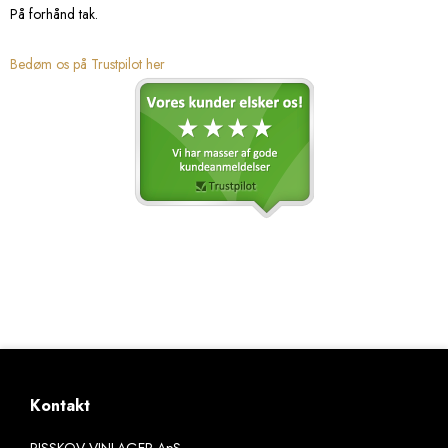
På forhånd tak.
Bedøm os på Trustpilot her
Kontakt
RISSKOV VINLAGER ApS