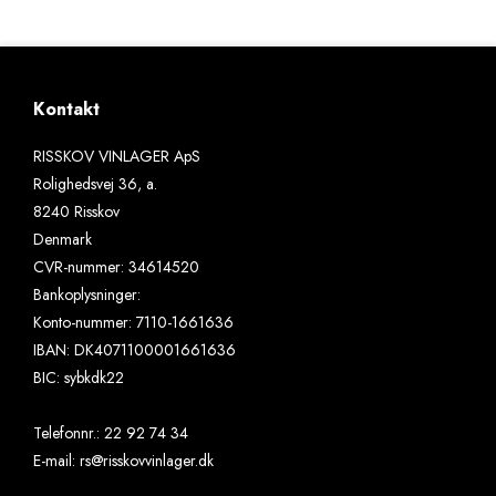
Kontakt
RISSKOV VINLAGER ApS
Rolighedsvej 36, a.
8240 Risskov
Denmark
CVR-nummer
:
34614520
Bankoplysninger
:
Konto-nummer: 7110-1661636
IBAN: DK4071100001661636
BIC: sybkdk22
Telefonnr.
:
22 92 74 34
E-mail
:
rs@risskovvinlager.dk