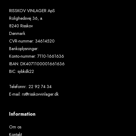
RISSKOV VINLAGER ApS
Rolighedsvej 36, a.
8240 Risskov
Denmark
CVR-nummer
:
34614520
Bankoplysninger
:
Konto-nummer: 7110-1661636
IBAN: DK4071100001661636
BIC: sybkdk22
Telefonnr.
:
22 92 74 34
E-mail
:
rs@risskovvinlager.dk
Information
Om os
Kontakt