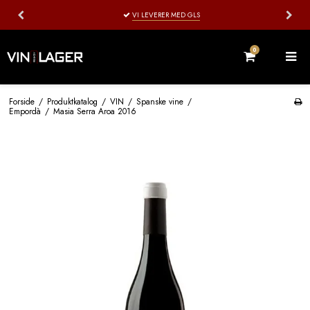
VI LEVERER MED GLS
0
Forside
/
Produktkatalog
/
VIN
/
Spanske vine
/
Empordà
/
Masia Serra Aroa 2016