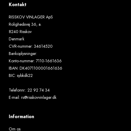
Kontakt
RISSKOV VINLAGER ApS
Rolighedsvej 36, a.
8240 Risskov
Denmark
CVR-nummer
:
34614520
Bankoplysninger
:
Konto-nummer: 7110-1661636
IBAN: DK4071100001661636
BIC: sybkdk22
Telefonnr.
:
22 92 74 34
E-mail
:
rs@risskovvinlager.dk
Information
Om os