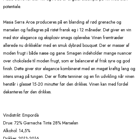
potentiale.
Masia Serra Aroa produceres på en blanding af rød grenache og
marselan og fadlagres på ristet fransk eg i 12 måneder. Det giver en vin
med stor elegance og eksplosiv smags oplevelse. Vinen fremtræder
allerede nu drikkeklar med en smuk dybrød bouquet. Der er masser af
moden frugt i både næse og gane. Smagen indeholder mange nuancer
over chokolade til moden frugt, som er balanceret af frisk syre og god
finish. Dette giver stor elegance kombineret med en meget kraftig lang og
intens smag på tungen. Der er flotte tanniner og en fin udvikling når vinen
henstår i glasset 15-20 minutter før den drikkes. Vinen kan med fordel
dekanteres før den drikkes.
Vindistrikt: Empordà
Drue: 72% Garnacha Tinta 28% Marselan
Alkohol: 14,5%
Drikkes: 2013-2016