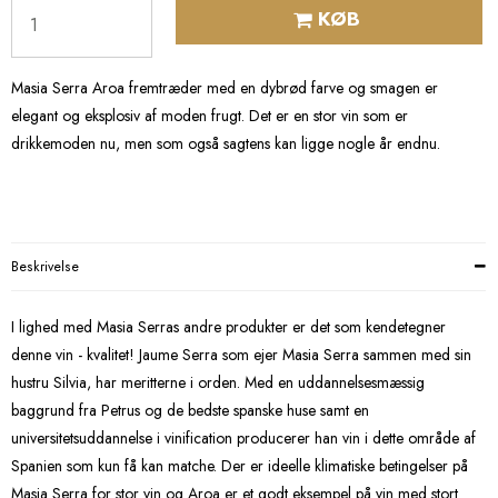
KØB
Masia Serra Aroa fremtræder med en dybrød farve og smagen er
elegant og eksplosiv af moden frugt. Det er en stor vin som er
drikkemoden nu, men som også sagtens kan ligge nogle år endnu.
Beskrivelse
I lighed med Masia Serras andre produkter er det som kendetegner
denne vin - kvalitet! Jaume Serra som ejer Masia Serra sammen med sin
hustru Silvia, har meritterne i orden. Med en uddannelsesmæssig
baggrund fra Petrus og de bedste spanske huse samt en
universitetsuddannelse i vinification producerer han vin i dette område af
Spanien som kun få kan matche. Der er ideelle klimatiske betingelser på
Masia Serra for stor vin og Aroa er et godt eksempel på vin med stort