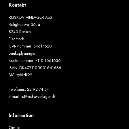
Kontakt
RISSKOV VINLAGER ApS
Rolighedsvej 36, a.
8240 Risskov
Denmark
CVR-nummer
:
34614520
Bankoplysninger
:
Konto-nummer: 7110-1661636
IBAN: DK4071100001661636
BIC: sybkdk22
Telefonnr.
:
22 92 74 34
E-mail
:
rs@risskovvinlager.dk
Information
Om os