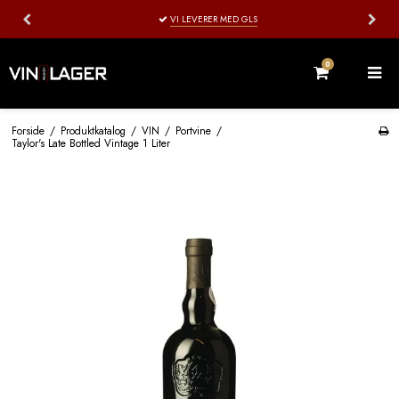
VI LEVERER MED GLS
0
Forside
/
Produktkatalog
/
VIN
/
Portvine
/
Taylor's Late Bottled Vintage 1 Liter