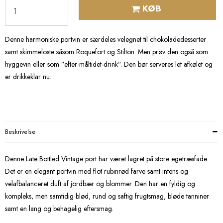
KØB
Denne harmoniske portvin er særdeles velegnet til chokoladedesserter
samt skimmeloste såsom Roquefort og Stilton. Men prøv den også som
hyggevin eller som ”efter-måltidet-drink”. Den bør serveres let afkølet og
er drikkeklar nu.
Beskrivelse
Denne Late Bottled Vintage port har været lagret på store egetræsfade.
Det er en elegant portvin med flot rubinrød farve samt intens og
velafbalanceret duft af jordbær og blommer. Den har en fyldig og
kompleks, men samtidig blød, rund og saftig frugtsmag, bløde tanniner
samt en lang og behagelig eftersmag.