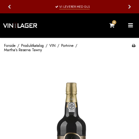
VI PAKKER OG AFSENDER HHV. ONSDAG OG LØRDAG
0
Forside
/
Produktkatalog
/
VIN
/
Portvine
/
Martha's Reserva Tawny