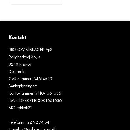
Kontakt
RISSKOV VINLAGER ApS
Rolighedsvej 36, a.
8240 Risskov
Denmark
CVR-nummer
:
34614520
Bankoplysninger
:
Konto-nummer: 7110-1661636
IBAN: DK4071100001661636
BIC: sybkdk22
Telefonnr.
:
22 92 74 34
E-mail
:
rs@risskovvinlager.dk