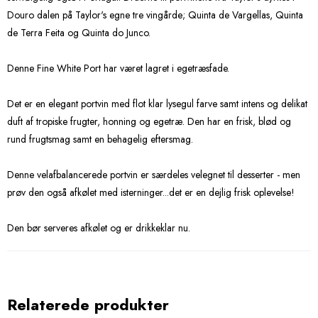
Douro dalen på Taylor's egne tre vingårde; Quinta de Vargellas, Quinta
de Terra Feita og Quinta do Junco.
Denne Fine White Port har været lagret i egetræsfade.
Det er en elegant portvin med flot klar lysegul farve samt intens og delikat
duft af tropiske frugter, honning og egetræ. Den har en frisk, blød og
rund frugtsmag samt en behagelig eftersmag.
Denne velafbalancerede portvin er særdeles velegnet til desserter - men
prøv den også afkølet med isterninger...det er en dejlig frisk oplevelse!
Den bør serveres afkølet og er drikkeklar nu.
Relaterede produkter