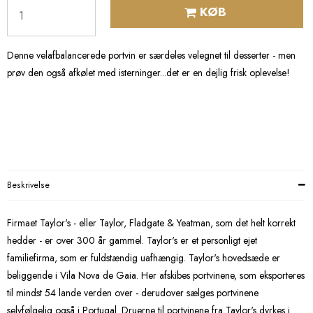
KØB
Denne velafbalancerede portvin er særdeles velegnet til desserter - men
prøv den også afkølet med isterninger...det er en dejlig frisk oplevelse!
Beskrivelse
Firmaet Taylor's - eller Taylor, Fladgate & Yeatman, som det helt korrekt
hedder - er over 300 år gammel. Taylor's er et personligt ejet
familiefirma, som er fuldstændig uafhængig. Taylor's hovedsæde er
beliggende i Vila Nova de Gaia. Her afskibes portvinene, som eksporteres
til mindst 54 lande verden over - derudover sælges portvinene
selvfølgelig også i Portugal. Druerne til portvinene fra Taylor's dyrkes i