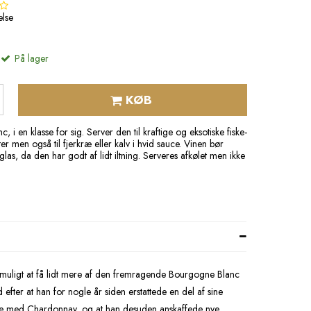
lse
På lager
KØB
 i en klasse for sig. Server den til kraftige og eksotiske fiske-
tter men også til fjerkræ eller kalv i hvid sauce. Vinen bør
 glas, da den har godt af lidt iltning. Serveres afkølet men ikke
 muligt at få lidt mere af den fremragende Bourgogne Blanc
efter at han for nogle år siden erstattede en del af sine
kke med Chardonnay, og at han desuden anskaffede nye