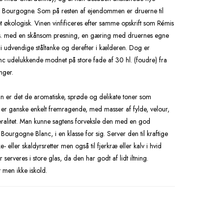
P Bourgogne. Som på resten af ejendommen er druerne til
t økologisk. Vinen vinfificeres efter samme opskrift som Rémis
v.s. med en skånsom presning, en gæring med druernes egne
t i udvendige ståltanke og derefter i kælderen. Dog er
 udelukkende modnet på store fade af 30 hl. (foudre) fra
nger.
n er det de aromatiske, sprøde og delikate toner som
n er ganske enkelt fremragende, med masser af fylde, velour,
eralitet. Man kunne sagtens forveksle den med en god
Bourgogne Blanc, i en klasse for sig. Server den til kraftige
e- eller skaldyrsretter men også til fjerkræ eller kalv i hvid
 serveres i store glas, da den har godt af lidt iltning.
 men ikke iskold.