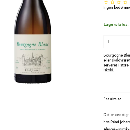
Ingen bedømme
Lagerstatus:
Bourgogne Blanc,
eller skaldyrsre
serveres i store
iskold.
Beskrivelse
Det er endeligt
hos Rémi Jobard 
Aligoté-vinsto