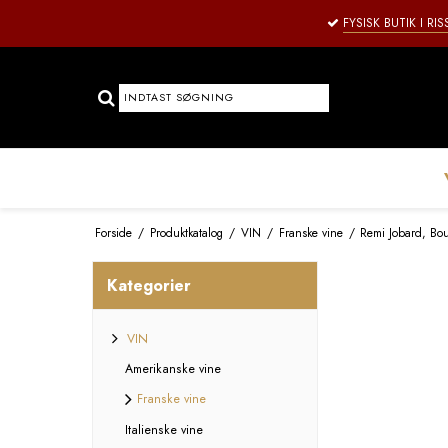
FYSISK BUTIK I RI
Forside
/
Produktkatalog
/
VIN
/
Franske vine
/
Remi Jobard, Bo
Kategorier
VIN
Amerikanske vine
Franske vine
Italienske vine