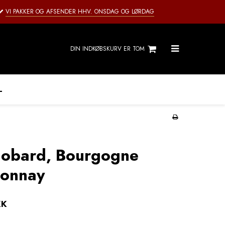
VI PAKKER OG AFSENDER HHV. ONSDAG OG LØRDAG
DIN INDKØBSKURV ER TOM
L
Jobard, Bourgogne
onnay
KK