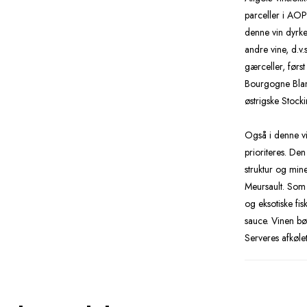
parceller i AO
denne vin dyrke
andre vine, d.
gærceller, førs
Bourgogne Blanc
østrigske Stocki
Også i denne vi
prioriteres. De
struktur og min
Meursault. Som 
og eksotiske fisk
sauce. Vinen bør
Serveres afkølet