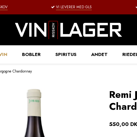
SSKOV
VI LEVERER MED GLS
VIN
BOBLER
SPIRITUS
ANDET
RIEDE
urgogne Chardonnay
Remi 
Chard
550,00 D