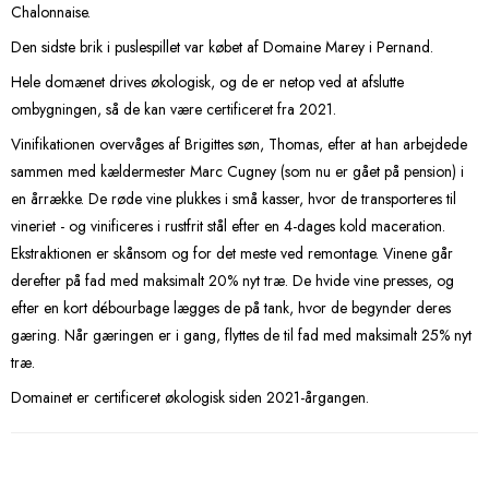
Chalonnaise.
Den sidste brik i puslespillet var købet af Domaine Marey i Pernand.
Hele domænet drives økologisk, og de er netop ved at afslutte
ombygningen, så de kan være certificeret fra 2021.
Vinifikationen overvåges af Brigittes søn, Thomas, efter at han arbejdede
sammen med kældermester Marc Cugney (som nu er gået på pension) i
en årrække. De røde vine plukkes i små kasser, hvor de transporteres til
vineriet - og vinificeres i rustfrit stål efter en 4-dages kold maceration.
Ekstraktionen er skånsom og for det meste ved remontage. Vinene går
derefter på fad med maksimalt 20% nyt træ. De hvide vine presses, og
efter en kort débourbage lægges de på tank, hvor de begynder deres
gæring. Når gæringen er i gang, flyttes de til fad med maksimalt 25% nyt
træ.
Domainet er certificeret økologisk siden 2021-årgangen.