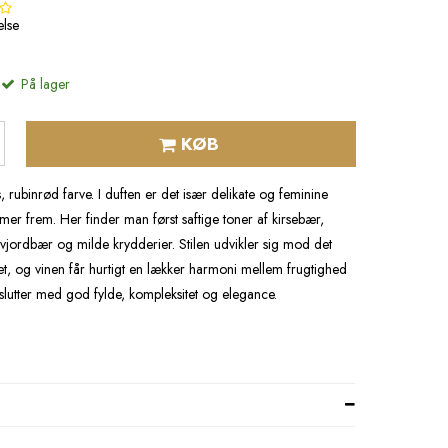
lse
På lager
KØB
, rubinrød farve. I duften er det især delikate og feminine
er frem. Her finder man først saftige toner af kirsebær,
vjordbær og milde krydderier. Stilen udvikler sig mod det
et, og vinen får hurtigt en lækker harmoni mellem frugtighed
slutter med god fylde, kompleksitet og elegance.