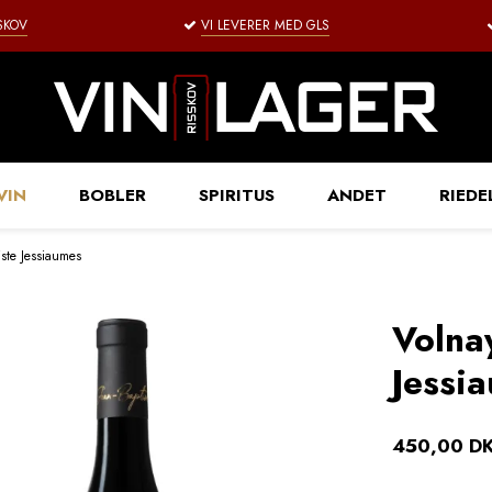
SSKOV
VI LEVERER MED GLS
VIN
BOBLER
SPIRITUS
ANDET
RIEDE
iste Jessiaumes
Volna
Jessi
450,00 D