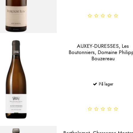
AUXEY-DURESSES, Les
Boutonniers, Domaine Philip
Bouzereau
På lager
Berthelemot, Chassagne Montr