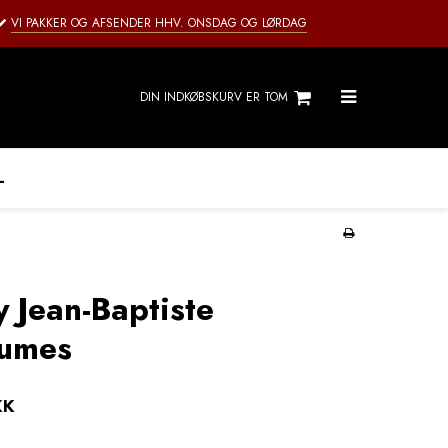
VI PAKKER OG AFSENDER HHV. ONSDAG OG LØRDAG
DIN INDKØBSKURV ER TOM
L
y Jean-Baptiste
aumes
KK