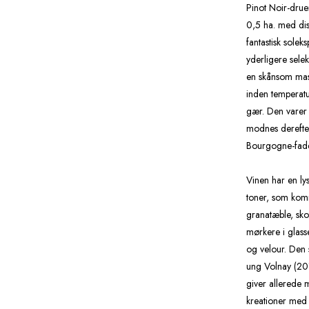
Pinot Noir-druer
0,5 ha. med dis
fantastisk sole
yderligere sele
en skånsom mas
inden temperat
gær. Den varer 
modnes derefte
Bourgogne-fade
Vinen har en lys
toner, som komm
granatæble, sko
mørkere i glass
og velour. Den 
ung Volnay (201
giver allerede 
kreationer med f