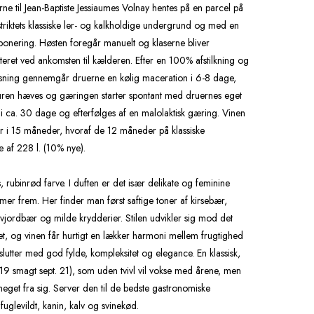
ne til Jean-Baptiste Jessiaumes Volnay hentes på en parcel på
triktets klassiske ler- og kalkholdige undergrund og med en
ksponering. Høsten foregår manuelt og klaserne bliver
kteret ved ankomsten til kælderen. Efter en 100% afstilkning og
ning gennemgår druerne en kølig maceration i 6-8 dage,
uren hæves og gæringen starter spontant med druernes eget
i ca. 30 dage og efterfølges af en malolaktisk gæring. Vinen
r i 15 måneder, hvoraf de 12 måneder på klassiske
 af 228 l. (10% nye).
, rubinrød farve. I duften er det især delikate og feminine
er frem. Her finder man først saftige toner af kirsebær,
vjordbær og milde krydderier. Stilen udvikler sig mod det
et, og vinen får hurtigt en lækker harmoni mellem frugtighed
slutter med god fylde, kompleksitet og elegance. En klassisk,
9 smagt sept. 21), som uden tvivl vil vokse med årene, men
meget fra sig. Server den til de bedste gastronomiske
uglevildt, kanin, kalv og svinekød.