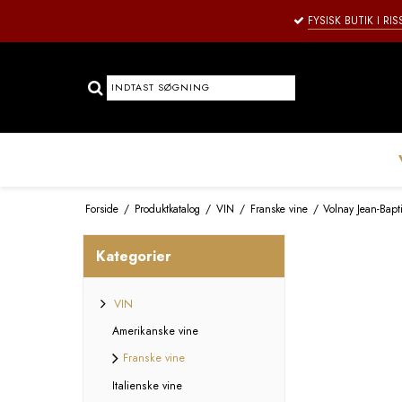
FYSISK BUTIK I RI
Forside
/
Produktkatalog
/
VIN
/
Franske vine
/
Volnay Jean-Bapt
Kategorier
VIN
Amerikanske vine
Franske vine
Italienske vine