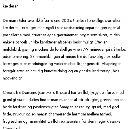
kælderen.
Da man råder over ikke færre end 200 ståltanke i forskellige størrelser i
kælderen, foretager man også i stor udstrækning separate gæringer af
parcellerne med druernes egne gærstammer, noget som sikrer, at den
enkelte parcels unikke karakterer afspejles bedst muligt. Efter en
malolaktisk gæring modnes de forskellige vine i 7-9 måneder på ståltanke,
uden omrøring. Sammenstiktingen af vinene fra de forskellige parceller
foretages efter modningen og varierer efter årgangens stil. Aftapningen
foregår efter en naturlig bundfældning og en ganske let filtrering, hvis
nødvendigt.
Chablis fra Domaine Jean-Marc Brocard har en flot, lysgylden farve med
grønligt skær. I duften finder man nuancer af citrusfrugter, grønne æbler,
hvide ferskner og passionsfrugter. Smagen er ren og sprød, med god
fylde, struktur og en meget charmerende harmoni mellem tørhed,
frugtsødme og mineralitet. En flot repræsentant for den meget klassiske
Chablis-stil!