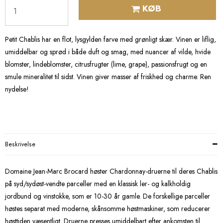
KØB
Petit Chablis har en flot, lysgylden farve med grønligt skær. Vinen er liflig,
umiddelbar og sprød i både duft og smag, med nuancer af vilde, hvide
blomster, lindeblomster, citrusfrugter (lime, grape), passionsfrugt og en
smule mineralitet til sidst. Vinen giver masser af friskhed og charme. Ren
nydelse!
Beskrivelse
Domaine Jean-Marc Brocard høster Chardonnay-druerne til deres Chablis
på syd/sydøst-vendte parceller med en klassisk ler- og kalkholdig
jordbund og vinstokke, som er 10-30 år gamle. De forskellige parceller
høstes separat med moderne, skånsomme høstmaskiner, som reducerer
høsttiden væsentligt. Druerne presses umiddelbart efter ankomsten til