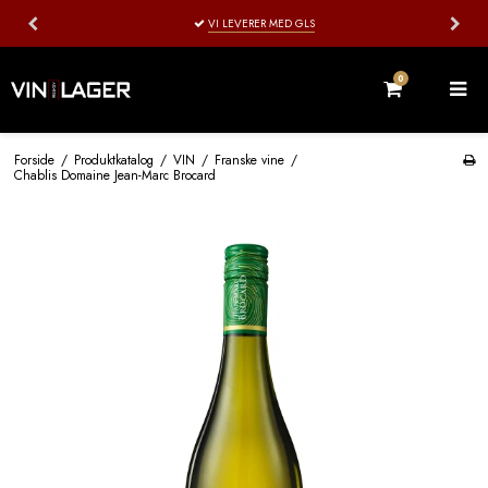
VI LEVERER MED GLS
VI P
0
Forside
/
Produktkatalog
/
VIN
/
Franske vine
/
Chablis Domaine Jean-Marc Brocard