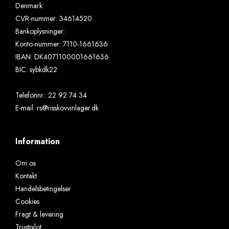
Denmark
CVR-nummer
:
34614520
Bankoplysninger
:
Konto-nummer: 7110-1661636
IBAN: DK4071100001661636
BIC: sybkdk22
Telefonnr.
:
22 92 74 34
E-mail
:
rs@risskovvinlager.dk
Information
Om os
Kontakt
Handelsbetingelser
Cookies
Fragt & levering
Trustpilot