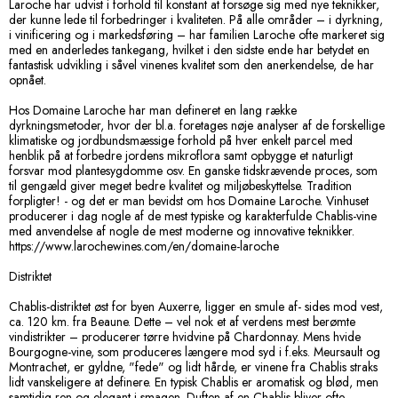
Laroche har udvist i forhold til konstant at forsøge sig med nye teknikker,
der kunne lede til forbedringer i kvaliteten. På alle områder – i dyrkning,
i vinificering og i markedsføring – har familien Laroche ofte markeret sig
med en anderledes tankegang, hvilket i den sidste ende har betydet en
fantastisk udvikling i såvel vinenes kvalitet som den anerkendelse, de har
opnået.
Hos Domaine Laroche har man defineret en lang række
dyrkningsmetoder, hvor der bl.a. foretages nøje analyser af de forskellige
klimatiske og jordbundsmæssige forhold på hver enkelt parcel med
henblik på at forbedre jordens mikroflora samt opbygge et naturligt
forsvar mod plantesygdomme osv. En ganske tidskrævende proces, som
til gengæld giver meget bedre kvalitet og miljøbeskyttelse. Tradition
forpligter! - og det er man bevidst om hos Domaine Laroche. Vinhuset
producerer i dag nogle af de mest typiske og karakterfulde Chablis-vine
med anvendelse af nogle de mest moderne og innovative teknikker.
https://www.larochewines.com/en/domaine-laroche
Distriktet
Chablis-distriktet øst for byen Auxerre, ligger en smule af- sides mod vest,
ca. 120 km. fra Beaune. Dette – vel nok et af verdens mest berømte
vindistrikter – producerer tørre hvidvine på Chardonnay. Mens hvide
Bourgogne-vine, som produceres længere mod syd i f.eks. Meursault og
Montrachet, er gyldne, "fede" og lidt hårde, er vinene fra Chablis straks
lidt vanskeligere at definere. En typisk Chablis er aromatisk og blød, men
samtidig ren og elegant i smagen. Duften af en Chablis bliver ofte