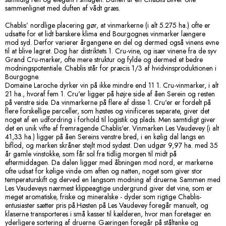
sammenlignet med duften af vådt græs.
Chablis’ nordlige placering gør, at vinmarkerne (i alt 5.275 ha.) ofte er
udsatte for et lidt barskere klima end Bourgognes vinmarker længere
mod syd. Derfor varierer årgangene en del og dermed også vinens evne
til at blive lagret. Dog har distriktets 1. Cru-vine, og især vinene fra de syv
Grand Cru-marker, ofte mere struktur og fylde og dermed et bedre
modningspotentiale. Chablis står for præcis 1/3 af hvidvinsproduktionen i
Bourgogne.
Domaine Laroche dyrker vin på ikke mindre end 11 1. Cru-vinmarker, i alt
21 ha., hvoraf fem 1. Cru'er ligger på højre side af åen Serein og resten
på venstre side. Da vinmarkerne på flere af disse 1. Cru'er er fordelt på
flere forskellige parceller, som høstes og vinificeres separate, giver det
noget af en udfordring i forhold til logistik og plads. Men samtidigt giver
det en unik vifte af fremragende Chablis'er. Vinmarken Les Vaudevey (i alt
41,33 ha.) ligger på åen Sereins venstre bred, i en kølig dal langs en
biflod, og marken skråner stejlt mod sydøst. Den udgør 9,97 ha. med 35
år gamle vinstokke, som får sol fra tidlig morgen til midt på
eftermiddagen. Da dalen ligger med åbningen mod nord, er markerne
ofte udsat for kølige vinde om aften og natten, noget som giver stor
temperaturskift og derved en langsom modning af druerne. Sammen med
Les Vaudeveys nærmest klippeagtige undergrund giver det vine, som er
meget aromatiske, friske og mineralske - dyder som rigtige Chablis-
entusiaster sætter pris på.Høsten på Les Vaudevey foregår manuelt, og
klaserne transporteres i små kasser til kælderen, hvor man foretager en
yderligere sortering af druerne. Gæringen foregår på ståltanke og