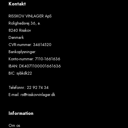
Kontakt
RISSKOV VINLAGER ApS
Rolighedsvej 36, a.
8240 Risskov
Denmark
CVR-nummer
:
34614520
Bankoplysninger
:
Konto-nummer: 7110-1661636
IBAN: DK4071100001661636
BIC: sybkdk22
Telefonnr.
:
22 92 74 34
E-mail
:
rs@risskovvinlager.dk
Information
Om os