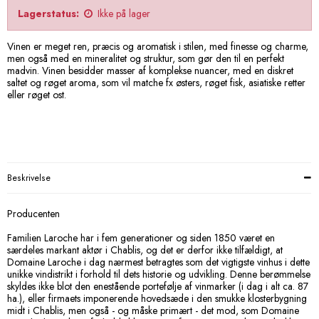
Lagerstatus:
Ikke på lager
Vinen er meget ren, præcis og aromatisk i stilen, med finesse og charme,
men også med en mineralitet og struktur, som gør den til en perfekt
madvin. Vinen besidder masser af komplekse nuancer, med en diskret
saltet og røget aroma, som vil matche fx østers, røget fisk, asiatiske retter
eller røget ost.
Beskrivelse
Producenten
Familien Laroche har i fem generationer og siden 1850 været en
særdeles markant aktør i Chablis, og det er derfor ikke tilfældigt, at
Domaine Laroche i dag nærmest betragtes som det vigtigste vinhus i dette
unikke vindistrikt i forhold til dets historie og udvikling. Denne berømmelse
skyldes ikke blot den enestående portefølje af vinmarker (i dag i alt ca. 87
ha.), eller firmaets imponerende hovedsæde i den smukke klosterbygning
midt i Chablis, men også - og måske primært - det mod, som Domaine