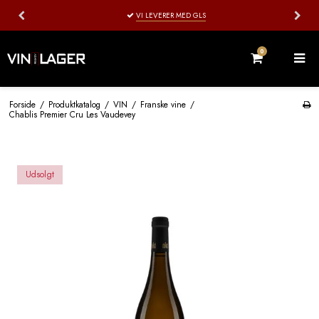
VI PAKKER OG AFSENDER HHV. ONSDAG OG LØRDAG
0
Forside
/
Produktkatalog
/
VIN
/
Franske vine
/
Chablis Premier Cru Les Vaudevey
Udsolgt